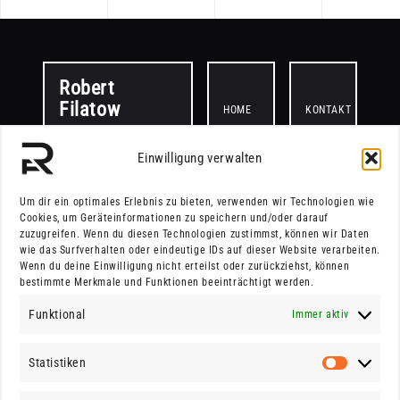
Robert
Filatow
HOME
KONTAKT
Einwilligung verwalten
PROJEKTE
Um dir ein optimales Erlebnis zu bieten, verwenden wir Technologien wie
Cookies, um Geräteinformationen zu speichern und/oder darauf
zuzugreifen. Wenn du diesen Technologien zustimmst, können wir Daten
wie das Surfverhalten oder eindeutige IDs auf dieser Website verarbeiten.
© 2025.
Wenn du deine Einwilligung nicht erteilst oder zurückziehst, können
bestimmte Merkmale und Funktionen beeinträchtigt werden.
Funktional
Immer aktiv
All rights reserved.
Website made by
Statistiken
in
Robert Filatow
Statistik