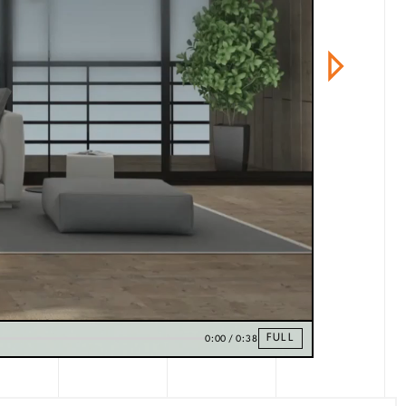
FULL
0:00
/
0:38