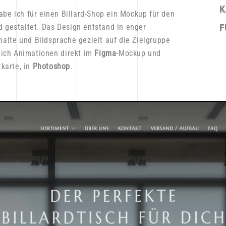
K
abe
ich
für
einen
Billard-Shop
ein
Mockup
für
den
d
gestaltet.
Das
Design
entstand
in
enger
F
halte
und
Bildsprache
gezielt
auf
die
Zielgruppe
ich
Animationen
direkt
im
Figma
-Mockup
und
karte,
in
Photoshop
.