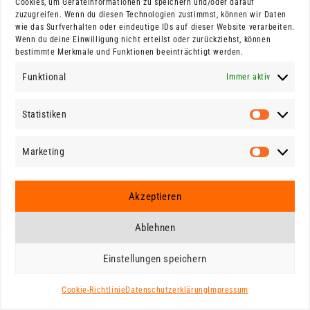
Cookies, um Geräteinformationen zu speichern und/oder darauf
zuzugreifen. Wenn du diesen Technologien zustimmst, können wir Daten
wie das Surfverhalten oder eindeutige IDs auf dieser Website verarbeiten.
Wenn du deine Einwilligung nicht erteilst oder zurückziehst, können
Melde dich:
bestimmte Merkmale und Funktionen beeinträchtigt werden.
robert.filatow@web.de
Funktional
Immer aktiv
COOKIE-
Statistiken
Statistik
IMPRESSUM
DATENSCHUTZ
RICHTLINIE(EU)
Marketing
Marketin
Akzeptieren
Ablehnen
Einstellungen speichern
Cookie-Richtlinie
Datenschutzerklärung
Impressum