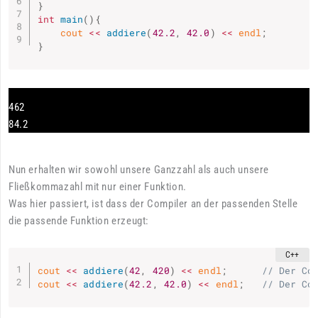
}
int
main
(
)
{
    cout 
<<
addiere
(
42.2
,
42.0
)
<<
 endl
;
}
462
84.2
Nun erhalten wir sowohl unsere Ganzzahl als auch unsere
Fließkommazahl mit nur einer Funktion.
Was hier passiert, ist dass der Compiler an der passenden Stelle
die passende Funktion erzeugt:
cout 
<<
addiere
(
42
,
420
)
<<
 endl
;
// Der Co
cout 
<<
addiere
(
42.2
,
42.0
)
<<
 endl
;
// Der Co