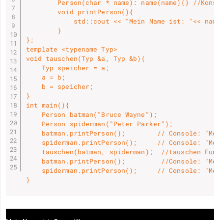
        Person(char * name): name(name){} //Konst
        void printPerson(){

            std::cout << "Mein Name ist: "<< name
        }

};

template <typename Typ>

void tauschen(Typ &a, Typ &b){

    Typ speicher = a;

    a = b;

    b = speicher;

}

int main(){

    Person batman("Bruce Wayne");

    Person spiderman("Peter Parker");

    batman.printPerson();        // Console: "Mei
    spiderman.printPerson();     // Console: "Mei
    tauschen(batman, spiderman);  //tauschen Funk
    batman.printPerson();         //Console: "Mei
    spiderman.printPerson();     // Console: "Mei