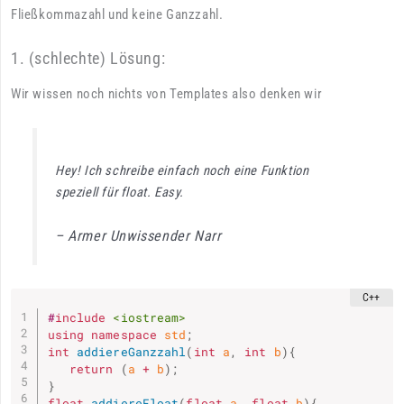
Fließkommazahl und keine Ganzzahl.
1. (schlechte) Lösung:
Wir wissen noch nichts von Templates also denken wir
Hey! Ich schreibe einfach noch eine Funktion
speziell für float. Easy.
– Armer Unwissender Narr
#
include
<iostream>
using
namespace
 std
;
int
addiereGanzzahl
(
int
 a
,
int
 b
)
{
return
(
a 
+
 b
)
;
}
float
addiereFloat
(
float
 a
,
float
 b
)
{