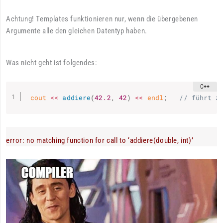
Achtung! Templates funktionieren nur, wenn die übergebenen
Argumente alle den gleichen Datentyp haben.
Was nicht geht ist folgendes:
 cout 
<<
addiere
(
42.2
,
42
)
<<
 endl
;
// führt z
error: no matching function for call to ‘addiere(double, int)’