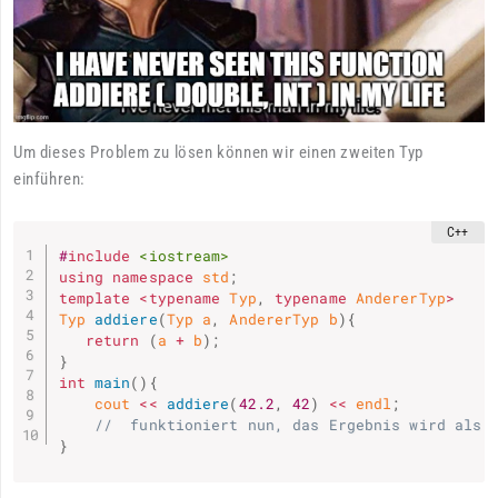
Um dieses Problem zu lösen können wir einen zweiten Typ
einführen:
#
include
<iostream>
using
namespace
 std
;
template
<
typename
 Typ
,
typename
 AndererTyp
>
Typ 
addiere
(
Typ a
,
 AndererTyp b
)
{
return
(
a 
+
 b
)
;
}
int
main
(
)
{
    cout 
<<
addiere
(
42.2
,
42
)
<<
 endl
;
//  funktioniert nun, das Ergebnis wird als 
}