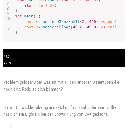
return
(
a 
+
 b
)
;
}
int
main
(
)
{
    cout 
<<
addiereGanzzahl
(
42
,
420
)
<<
 endl
;
    cout 
<<
addiereFloat
(
42.2
,
42.0
)
<<
 endl
;
}
462
84.2
Problem gelöst? Aber was ist mit all den anderen Datentypen die
noch eine Rolle spielen könnten?
Da wir Entwickler aber grundsätzlich faul sind, oder sein sollten,
hat sich ein Bigbrain bei der Entwicklung von C++ gedacht: