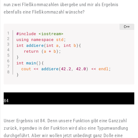
nun zwei Fließkommazahlen übergebe und mir als Ergebnis
ebenfalls eine Fließkommazahl wünsche?
#
include
<iostream>
using
namespace
 std
;
int
addiere
(
int
 a
,
int
 b
)
{
return
(
a 
+
 b
)
;
}
int
main
(
)
{
  cout 
<<
addiere
(
42.2
,
42.0
)
<<
 endl
;
}
84
Unser Ergebnis ist 84. Denn unsere Funktion gibt eine Ganzzahl
zurück, irgendwo in der Funktion wird also eine Typumwandlung
durchgeführt. Aber wir wollen jetzt unbedingt ganz Dolle eine