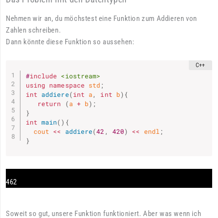
Nehmen wir an, du möchstest eine Funktion zum Addieren von
Zahlen schreiben.
Dann könnte diese Funktion so aussehen:
#
include
<iostream>
using
namespace
 std
;
int
addiere
(
int
 a
,
int
 b
)
{
return
(
a 
+
 b
)
;
}
int
main
(
)
{
  cout 
<<
addiere
(
42
,
420
)
<<
 endl
;
}
462
Soweit so gut, unsere Funktion funktioniert. Aber was wenn ich