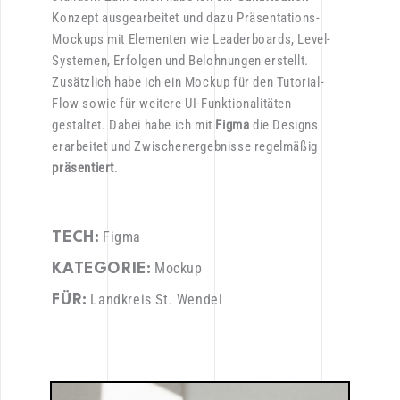
Konzept
ausgearbeitet
und
dazu
Präsentations-
Mockups
mit
Elementen
wie
Leaderboards,
Level-
Systemen,
Erfolgen
und
Belohnungen
erstellt.
Zusätzlich
habe
ich
ein
Mockup
für
den
Tutorial-
Flow
sowie
für
weitere
UI-Funktionalitäten
gestaltet.
Dabei
habe
ich
mit
Figma
die
Designs
erarbeitet
und
Zwischenergebnisse
regelmäßig
präsentiert
.
Figma
TECH:
Mockup
KATEGORIE:
Landkreis St. Wendel
FÜR: