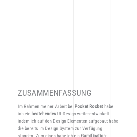
ZUSAMMENFASSUNG
Im
Rahmen
meiner
Arbeit
bei
Pocket
Rocket
habe
ich
ein
bestehendes
UI-Design
weiterentwickelt
indem
ich
auf
den
Design
Elementen
aufgebaut
habe
die
bereits
im
Design
System
zur
Verfügung
standen.
Zum
einen
habe
ich
ein
Gamification
-