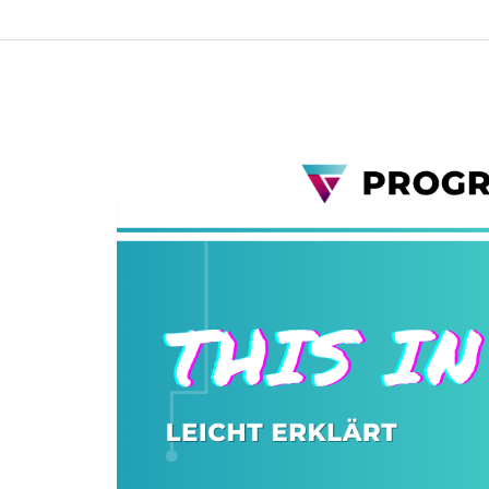
in
C++?