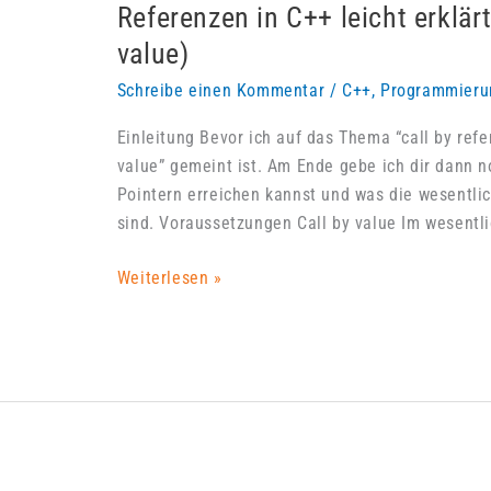
Referenzen in C++ leicht erklärt
value)
Schreibe einen Kommentar
/
C++
,
Programmieru
Einleitung Bevor ich auf das Thema “call by refe
value” gemeint ist. Am Ende gebe ich dir dann n
Pointern erreichen kannst und was die wesentli
sind. Voraussetzungen Call by value Im wesentli
Referenzen
Weiterlesen »
in
C++
leicht
erklärt(Call
by
reference
und