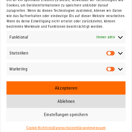
Um dir ein optimales Erlebnis zu bieten, verwenden wir Technologien wie
Cookies, um Geräteinformationen zu speichern und/oder darauf
zuzugreifen. Wenn du diesen Technologien zustimmst, können wir Daten
wie das Surfverhalten oder eindeutige IDs auf dieser Website verarbeiten.
© 2025.
Wenn du deine Einwilligung nicht erteilst oder zurückziehst, können
bestimmte Merkmale und Funktionen beeinträchtigt werden.
Funktional
Immer aktiv
All rights reserved.
Website made by
Statistiken
in
Robert Filatow
Statistik
Marketing
Marketin
Melde dich:
robert.filatow@web.de
Akzeptieren
Ablehnen
COOKIE-
IMPRESSUM
DATENSCHUTZ
RICHTLINIE(EU)
Einstellungen speichern
Cookie-Richtlinie
Datenschutzerklärung
Impressum